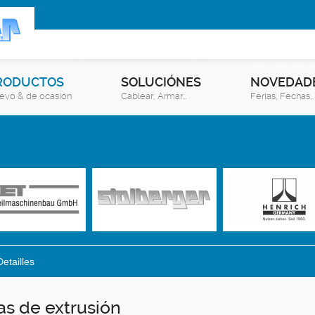
RODUCTOS
SOLUCIÓNES
NOVEDAD
evo & de ocasión
Cablear, Armar…
Ferias, Fechas…
Detailles
as de extrusión